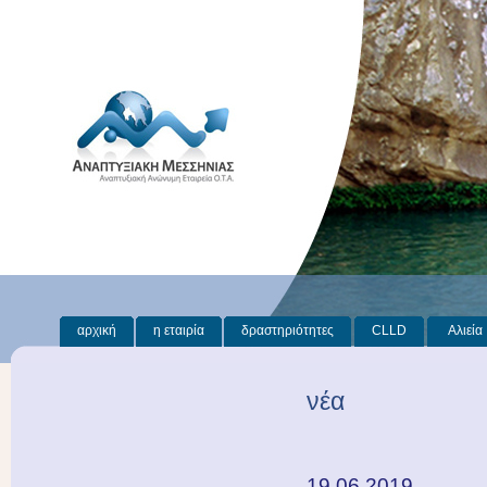
αρχική
η εταιρία
δραστηριότητες
CLLD
Αλιεία
νέα
19.06.2019