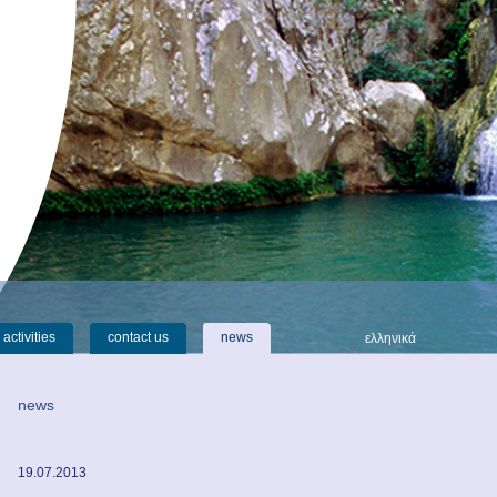
activities
contact us
news
ελληνικά
news
19.07.2013