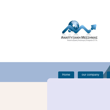
Home
our company