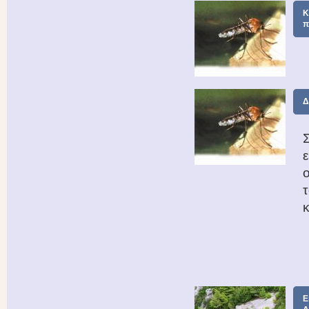
Κ
π
Δ
ε
Ε