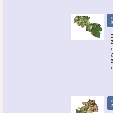
Ε
(
Ε
(