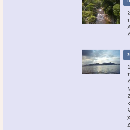
Π
Σ
π
κ
Δ