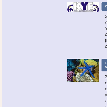
Κ
σ
Ε
Α