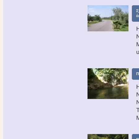
Σ
έ
Π