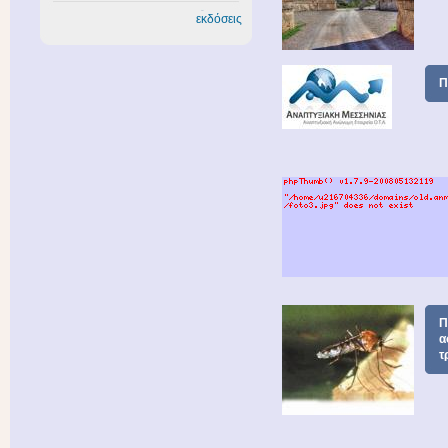
εκδόσεις
Π
Π
α
τ