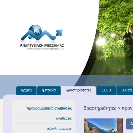
αρχική
η εταιρία
δραστηριότητες
CLLD
Αλιεία
δραστηριότητες > προγ
προγραμματικές συμβάσεις
αναθέσεις
Δ
ολοκληρωμένες