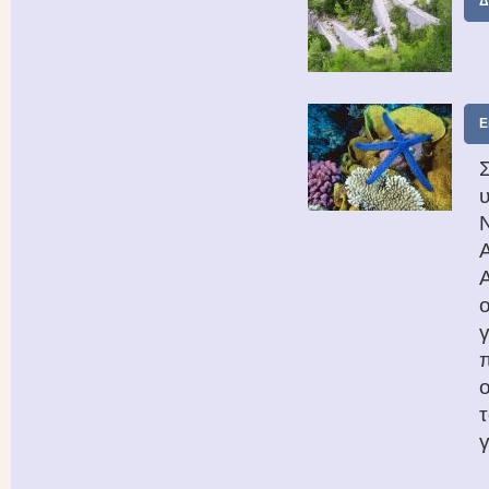
Δ
Ε
Α
τ