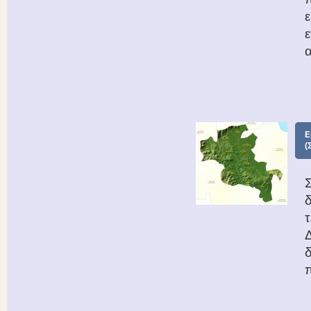
ε
Ε
(