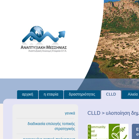
αρχική
η εταιρία
δραστηριότητες
CLLD
Αλιεία
CLLD > υλοποίηση δη
γενικά
διαδικασία επιλογής τοπικής
στρατηγικής
Ε
σ