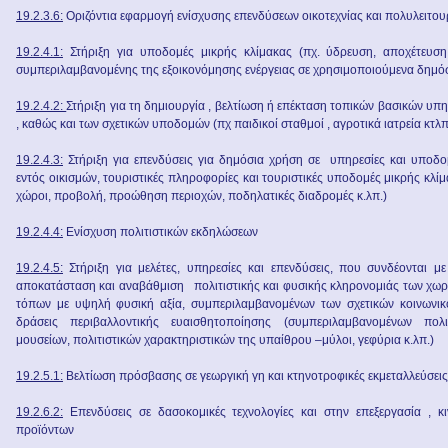
19.2.3.6:
Οριζόντια εφαρμογή ενίσχυσης επενδύσεων οικοτεχνίας και πολυλειτο
19.2.4.1:
Στήριξη για υποδομές μικρής κλίμακας (πχ. ύδρευση, αποχέτευση, 
συμπεριλαμβανομένης της εξοικονόμησης ενέργειας σε χρησιμοποιούμενα δημόσι
19.2.4.2:
Στήριξη για τη δημιουργία , βελτίωση ή επέκταση τοπικών βασικών υπ
, καθώς και των σχετικών υποδομών (πχ παιδικοί σταθμοί , αγροτικά ιατρεία κτλπ
19.2.4.3:
Στήριξη για επενδύσεις για δημόσια χρήση σε υπηρεσίες και υπο
εντός οικισμών, τουριστικές πληροφορίες και τουριστικές υποδομές μικρής κλίμ
χώροι, προβολή, προώθηση περιοχών, ποδηλατικές διαδρομές κ.λπ.)
19.2.4.4:
Ενίσχυση πολιτιστικών εκδηλώσεων
19.2.4.5:
Στήριξη για μελέτες, υπηρεσίες και επενδύσεις, που συνδέονται με
αποκατάσταση και αναβάθμιση πολιτιστικής και φυσικής κληρονομιάς των χωρι
τόπων με υψηλή φυσική αξία, συμπεριλαμβανομένων των σχετικών κοινωνικ
δράσεις περιβαλλοντικής ευαισθητοποίησης (συμπεριλαμβανομένων πολι
μουσείων, πολιτιστικών χαρακτηριστικών της υπαίθρου –μύλοι, γεφύρια κ.λπ.)
19.2.5.1:
Βελτίωση πρόσβασης σε γεωργική γη και κτηνοτροφικές εκμεταλλεύσεις
19.2.6.2:
Επενδύσεις σε δασοκομικές τεχνολογίες και στην επεξεργασία , κ
προϊόντων