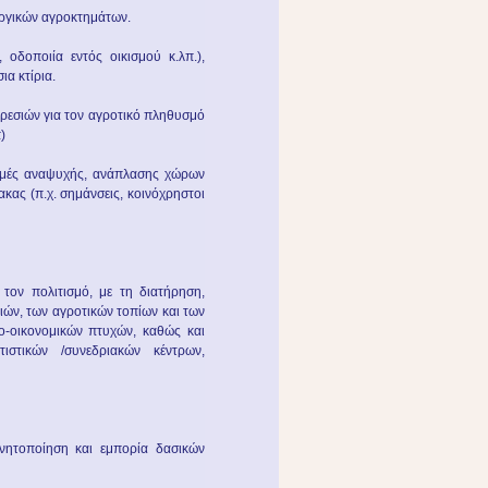
υργικών αγροκτημάτων.
οδοποιία εντός οικισμού κ.λπ.),
α κτίρια.
ηρεσιών για τον αγροτικό πληθυσμό
)
δομές αναψυχής, ανάπλασης χώρων
ακας (π.χ. σημάνσεις, κοινόχρηστοι
 τον πολιτισμό, με τη διατήρηση,
ών, των αγροτικών τοπίων και των
ο-οικονομικών πτυχών, καθώς και
τιστικών /συνεδριακών κέντρων,
ινητοποίηση και εμπορία δασικών